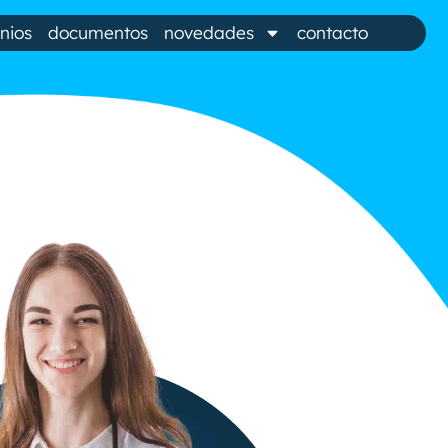
nios
documentos
novedades
contacto