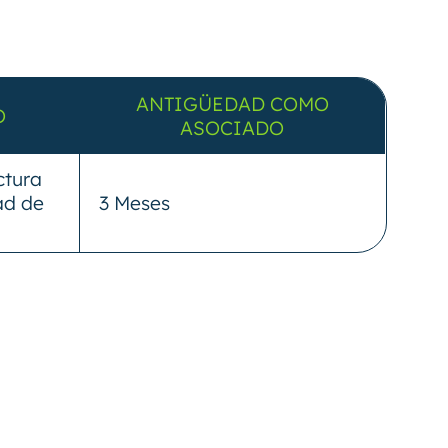
ANTIGÜEDAD COMO
O
ASOCIADO
ctura
ad de
3 Meses